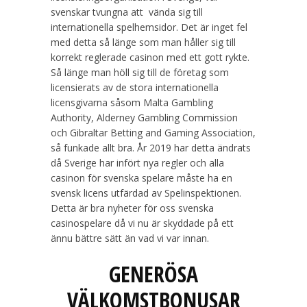
svenskar tvungna att vända sig till
internationella spelhemsidor. Det är inget fel
med detta så länge som man håller sig till
korrekt reglerade casinon med ett gott rykte.
Så länge man höll sig till de företag som
licensierats av de stora internationella
licensgivarna såsom Malta Gambling
Authority, Alderney Gambling Commission
och Gibraltar Betting and Gaming Association,
så funkade allt bra. År 2019 har detta ändrats
då Sverige har infört nya regler och alla
casinon för svenska spelare måste ha en
svensk licens utfärdad av Spelinspektionen.
Detta är bra nyheter för oss svenska
casinospelare då vi nu är skyddade på ett
ännu bättre sätt än vad vi var innan.
GENERÖSA
VÄLKOMSTBONUSAR