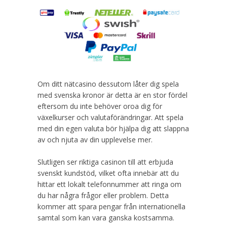
Om ditt nätcasino dessutom låter dig spela
med svenska kronor är detta är en stor fördel
eftersom du inte behöver oroa dig för
växelkurser och valutaförändringar. Att spela
med din egen valuta bör hjälpa dig att slappna
av och njuta av din upplevelse mer.
Slutligen ser riktiga casinon till att erbjuda
svenskt kundstöd, vilket ofta innebär att du
hittar ett lokalt telefonnummer att ringa om
du har några frågor eller problem. Detta
kommer att spara pengar från internationella
samtal som kan vara ganska kostsamma.