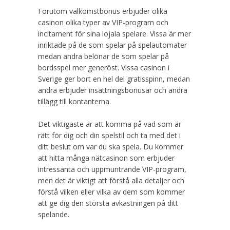
Förutom välkomstbonus erbjuder olika
casinon olika typer av VIP-program och
incitament för sina lojala spelare. Vissa är mer
inriktade på de som spelar på spelautomater
medan andra belönar de som spelar på
bordsspel mer generöst. Vissa casinon i
Sverige ger bort en hel del gratisspinn, medan
andra erbjuder insättningsbonusar och andra
tillägg till kontanterna.
Det viktigaste är att komma på vad som är
rätt för dig och din spelstil och ta med det i
ditt beslut om var du ska spela. Du kommer
att hitta många nätcasinon som erbjuder
intressanta och uppmuntrande VIP-program,
men det är viktigt att förstå alla detaljer och
förstå vilken eller vilka av dem som kommer
att ge dig den största avkastningen på ditt
spelande.