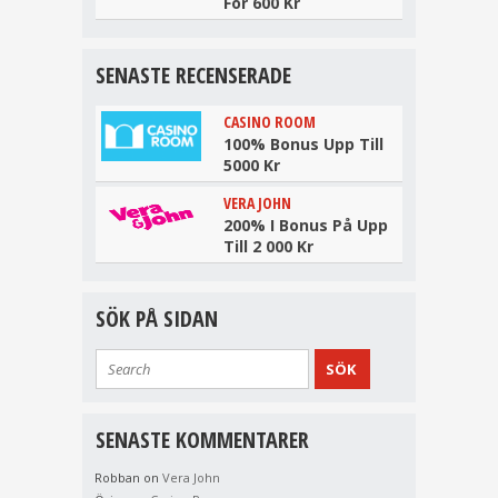
För 600 Kr
SENASTE RECENSERADE
CASINO ROOM
100% Bonus Upp Till
5000 Kr
VERA JOHN
200% I Bonus På Upp
Till 2 000 Kr
SÖK PÅ SIDAN
SENASTE KOMMENTARER
Robban
on
Vera John