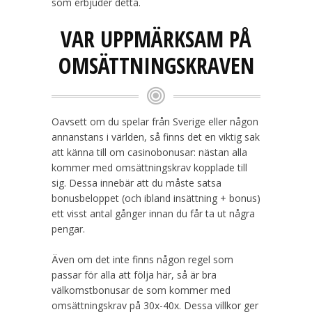
som erbjuder detta.
VAR UPPMÄRKSAM PÅ
OMSÄTTNINGSKRAVEN
Oavsett om du spelar från Sverige eller någon
annanstans i världen, så finns det en viktig sak
att känna till om casinobonusar: nästan alla
kommer med omsättningskrav kopplade till
sig. Dessa innebär att du måste satsa
bonusbeloppet (och ibland insättning + bonus)
ett visst antal gånger innan du får ta ut några
pengar.
Även om det inte finns någon regel som
passar för alla att följa här, så är bra
välkomstbonusar de som kommer med
omsättningskrav på 30x-40x. Dessa villkor ger