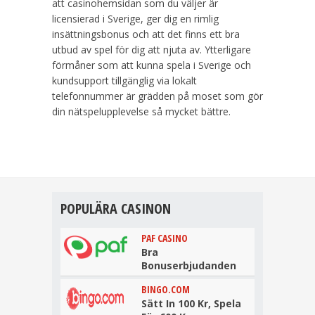
att casinohemsidan som du väljer är
licensierad i Sverige, ger dig en rimlig
insättningsbonus och att det finns ett bra
utbud av spel för dig att njuta av. Ytterligare
förmåner som att kunna spela i Sverige och
kundsupport tillgänglig via lokalt
telefonnummer är grädden på moset som gör
din nätspelupplevelse så mycket bättre.
POPULÄRA CASINON
PAF CASINO
Bra
Bonuserbjudanden
BINGO.COM
Sätt In 100 Kr, Spela