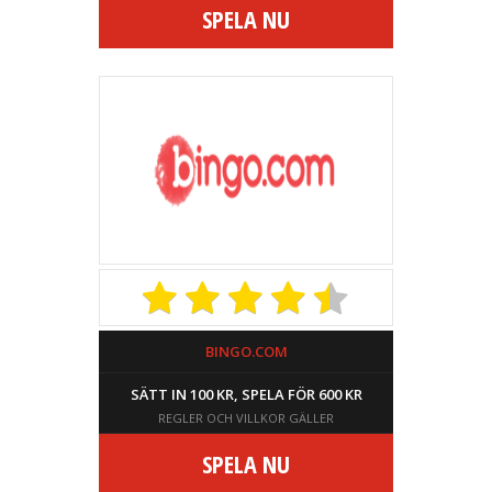
SPELA NU
BINGO.COM
SÄTT IN 100 KR, SPELA FÖR 600 KR
REGLER OCH VILLKOR GÄLLER
SPELA NU