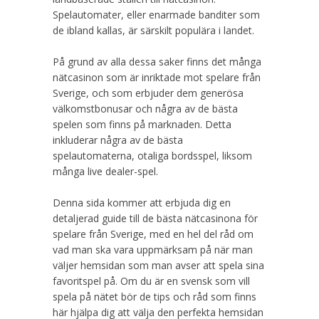
Spelautomater, eller enarmade banditer som
de ibland kallas, är särskilt populära i landet.
På grund av alla dessa saker finns det många
nätcasinon som är inriktade mot spelare från
Sverige, och som erbjuder dem generösa
välkomstbonusar och några av de bästa
spelen som finns på marknaden. Detta
inkluderar några av de bästa
spelautomaterna, otaliga bordsspel, liksom
många live dealer-spel.
Denna sida kommer att erbjuda dig en
detaljerad guide till de bästa nätcasinona för
spelare från Sverige, med en hel del råd om
vad man ska vara uppmärksam på när man
väljer hemsidan som man avser att spela sina
favoritspel på. Om du är en svensk som vill
spela på nätet bör de tips och råd som finns
här hjälpa dig att välja den perfekta hemsidan