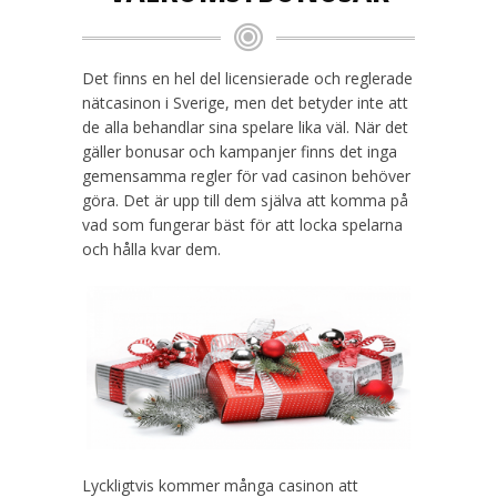
Det finns en hel del licensierade och reglerade
nätcasinon i Sverige, men det betyder inte att
de alla behandlar sina spelare lika väl. När det
gäller bonusar och kampanjer finns det inga
gemensamma regler för vad casinon behöver
göra. Det är upp till dem själva att komma på
vad som fungerar bäst för att locka spelarna
och hålla kvar dem.
Lyckligtvis kommer många casinon att