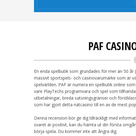
PAF CASIN
En enda spelbutik som grundades för mer än 50 år (19
massivt sportspels- och casinovarumärke som är v
spelvärlden. PAF är numera en spelbutik online som 
vare PlayTechs programvara och spel som tillhandah
utbetalningar, breda satsningsgränser och förstklassi
som har gjort detta nätcasino till en av de mest po
Denna recension bör ge dig tillräckligt med informa
svaret är positivt, kan du hämta ut din första omg
börja spela. Du kommer inte att ångra dig.