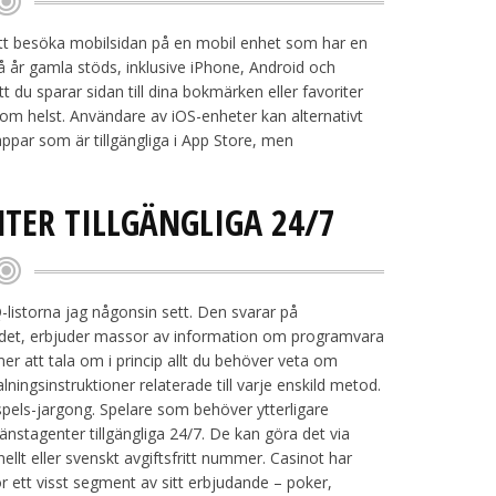
 att besöka mobilsidan på en mobil enhet som har en
 år gamla stöds, inklusive iPhone, Android och
du sparar sidan till dina bokmärken eller favoriter
om helst. Användare av iOS-enheter kan alternativt
par som är tillgängliga i App Store, men
TER TILLGÄNGLIGA 24/7
listorna jag någonsin sett. Den svarar på
andet, erbjuder massor av information om programvara
r att tala om i princip allt du behöver veta om
ningsinstruktioner relaterade till varje enskild metod.
spels-jargong. Spelare som behöver ytterligare
änstagenter tillgängliga 24/7. De kan göra det via
onellt eller svenskt avgiftsfritt nummer. Casinot har
för ett visst segment av sitt erbjudande – poker,