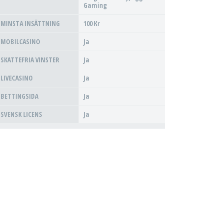
Gaming
MINSTA INSÄTTNING
100 Kr
MOBILCASINO
Ja
SKATTEFRIA VINSTER
Ja
LIVECASINO
Ja
BETTINGSIDA
Ja
SVENSK LICENS
Ja