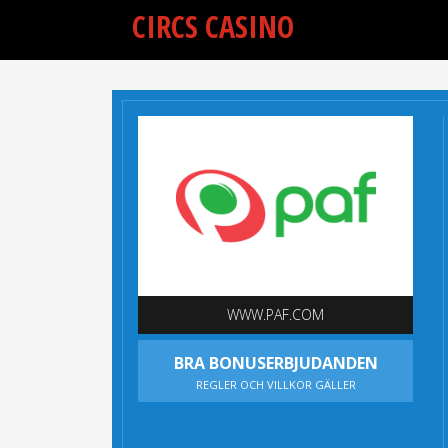
CIRCS CASINO
WWW.PAF.COM
BRA BONUSERBJUDANDEN
REGLER OCH VILLKOR GÄLLER