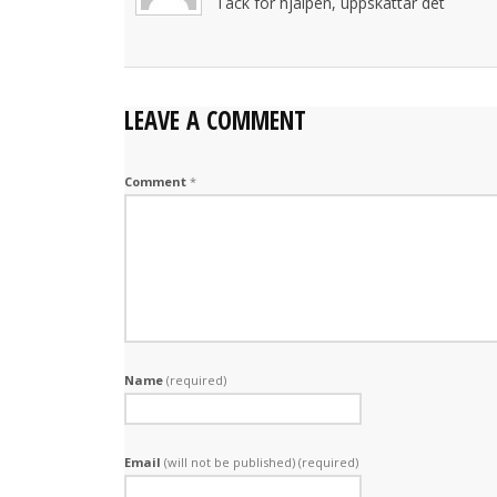
Tack för hjälpen, uppskattar det
LEAVE A COMMENT
Comment
*
Name
(required)
Email
(will not be published) (required)