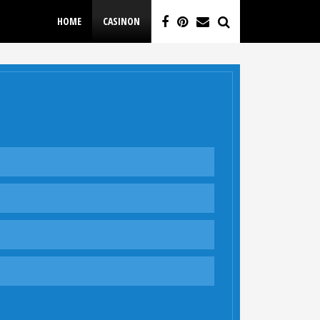
HOME
CASINON